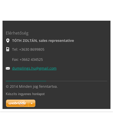
Elérhetőség
TÓTH ZOLTÁN, sales representative
Tel: +3630 8699805
Fax: +3662 434525
dumpling
s.hu@gma
il.com
© 2014 Minden jog fenntartva.
Készíts ingyenes honlapot