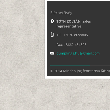
Elérhetőség
TÓTH ZOLTÁN, sales
representative
Tel: +3630 8699805
Fax: +3662 434525
dumpling
s.hu@gma
il.com
© 2014 Minden jog fenntartva.
Készít