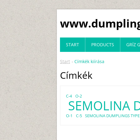
www.dumpling
START
PRODUCTS
GRÍZ
Start
Címkék kiírása
Címkék
C-4
O-2
SEMOLINA 
O-1
C-5
SEMOLINA DUMPLINGS TYPE