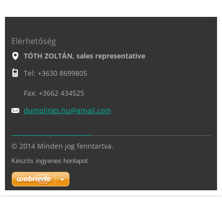
Elérhetőség
TÓTH ZOLTÁN, sales representative
Tel: +3630 8699805
Fax: +3662 434525
dumpling
s.hu@gma
il.com
© 2014 Minden jog fenntartva.
Készíts ingyenes honlapot