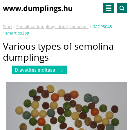
www.dumplings.hu
Start
Semolina dumplings dried, for soups
IMGP5045-
1smarties.jpg
Various types of semolina
dumplings
Diavetítés indítása