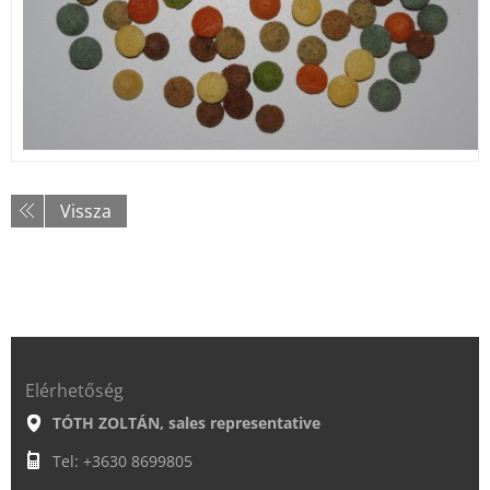
Vissza
Elérhetőség
TÓTH ZOLTÁN, sales representative
Tel: +3630 8699805