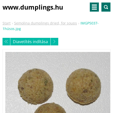
www.dumplings.hu
Start
Semolina dumplings dried, for soups
IMGP5037-
1húsos.jpg
Diavetítés indítása