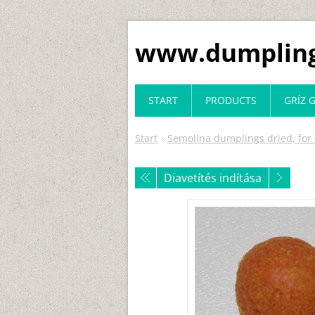
www.dumpling
START
PRODUCTS
GRÍZ
Start
Semolina dumplings dried, for
Diavetítés indítása