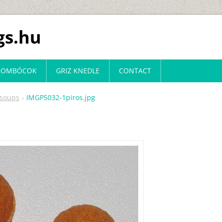
s.hu
 GOMBÓCOK
GRIZ KNEDLE
CONTACT
 soups
IMGP5032-1piros.jpg